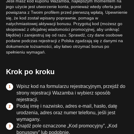
Jeśli masz kod kuponu Wazamba, najlepszym momentem na
jego użycie jest utworzenie konta, ponieważ wtedy oferta jest
powiązana z Twoim profilem przed pierwszą wpłatą. Upewnienie
się, że kod został wpisany poprawnie, pomaga w
natychmiastowej aktywacji bonusu. Przygotuj kod (możesz go
skopiować z oficjalnej wiadomości promocyjnej, aby uniknąć
błędów) i zarejestruj się od razu. Sprawdź, czy dane osobowe
podane podczas rejestracji z Polska zgadzają się z danymi na
dokumencie tożsamości, aby łatwo otrzymać bonus po
spełnieniu wymagań.
Krok po kroku
Wpisz kod na formularzu rejestracyjnym, przejdź do
strony rejestracji Wazamba i wybierz sposób
rejestracji.
Podaj imię i nazwisko, adres e-mail, hasło, datę
urodzenia, adres oraz numer telefonu, jeśli jest
wymagany.
Znajdź pole oznaczone „Kod promocyjny”, „Kod