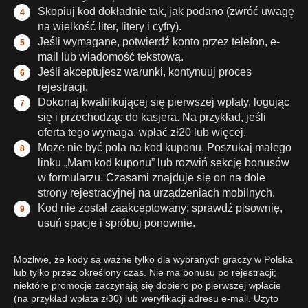
bonusowy” lub podobnie.
Skopiuj kod dokładnie tak, jak podano (zwróć uwagę
na wielkość liter, litery i cyfry).
Jeśli wymagane, potwierdź konto przez telefon, e-
mail lub wiadomość tekstową.
Jeśli akceptujesz warunki, kontynuuj proces
rejestracji.
Dokonaj kwalifikującej się pierwszej wpłaty, logując
się i przechodząc do kasjera. Na przykład, jeśli
oferta tego wymaga, wpłać zł20 lub więcej.
Może nie być pola na kod kuponu. Poszukaj małego
linku „Mam kod kuponu” lub rozwiń sekcję bonusów
w formularzu. Czasami znajduje się on na dole
strony rejestracyjnej na urządzeniach mobilnych.
Kod nie został zaakceptowany; sprawdź pisownię,
usuń spacje i spróbuj ponownie.
Możliwe, że kody są ważne tylko dla wybranych graczy w Polska
lub tylko przez określony czas. Nie ma bonusu po rejestracji;
niektóre promocje zaczynają się dopiero po pierwszej wpłacie
(na przykład wpłata zł30) lub weryfikacji adresu e-mail. Użyto