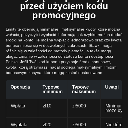
przed użyciem kodu
promocyjnego
Limity te obejmują minimalne i maksymalne kwoty, które można
wpłacić, pożyczyć i wypłacić. Informują, jak szybko można dodać
środki na konto, ile można wypłacić jednorazowo oraz czy kwota
bonusu mieści się w dozwolonych zakresach. Stawki mogą
różnić się w zależności od metody płatności, a także mogą
ulegać zmianie w zależności od statusu konta i dostępności
Polska. Jeśli Twój kod kuponu przyznaje środki bonusowe,
kwota, którą otrzymasz, nadal podlega maksymalnym limitom
bonusowym kasyna, które mogą zostać dostosowane.
Operacja
Typowe
Typowe
Uwagi
minimum
maksimum
Wpłata
zł10
zł5000
Minimum m
może być n
Wypłata
zł20
zł5000
Niektóre m