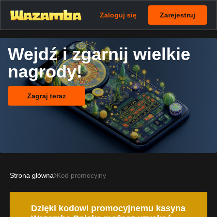
Zaloguj się
Zarejestruj
Wejdź i zgarnij wielkie
nagrody!
Zagraj teraz
Strona główna
Kod promocyjny
Dzięki kodowi promocyjnemu kasyna