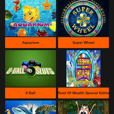
Jak szybko wpłacić środki i czego się spodziewać
Korzystając z kodu promocyjnego kasyna Wazamba,
należy zastanowić się, jak wypłacić wygrane
Możliwe metody wypłat i standardowe limity
Sprawdź limity platformy kasyna Wazamba dotyczące
wpłat i wypłat przed użyciem kodu promocyjnego
Aquarium
Super Wheel
Jak użyć kodu kuponu Wazamba
Korzystając z kodu promocyjnego kasyna Wazamba,
należy uważnie przeczytać poniższe warunki
8 Ball
Babushkas