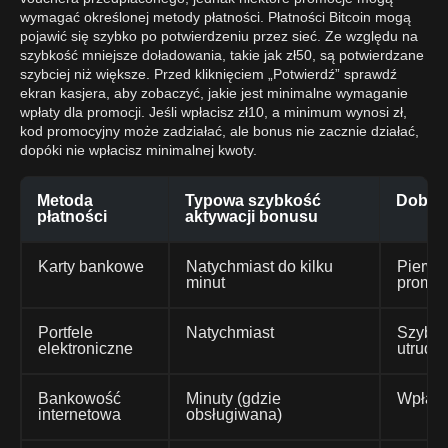
vouchera przedpłaconego, jednak niektóre promocje mogą
wymagać określonej metody płatności. Płatności Bitcoin mogą
pojawić się szybko po potwierdzeniu przez sieć. Ze względu na
szybkość mniejsze doładowania, takie jak zł50, są potwierdzane
szybciej niż większe. Przed kliknięciem „Potwierdź” sprawdź
ekran kasjera, aby zobaczyć, jakie jest minimalne wymaganie
wpłaty dla promocji. Jeśli wpłacisz zł10, a minimum wynosi zł,
kod promocyjny może zadziałać, ale bonus nie zacznie działać,
dopóki nie wpłacisz minimalnej kwoty.
Metoda
Typowa szybkość
Dobrz
płatności
aktywacji bonusu
Karty bankowe
Natychmiast do kilku
Pierwsz
minut
promoc
Portfele
Natychmiast
Szybki
elektroniczne
utrudn
Bankowość
Minuty (gdzie
Wpłat 
internetowa
obsługiwana)