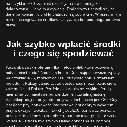
na przykład zł20, zamiast dzielić ją na dwie mniejsze
doładowania. Ułatwi to aktywację. Dodatkowo upewnij się, że
dane na koncie i w profilu płatności są poprawne. W przeciwnym
razie zaksięgowanie środków i aktywacja bonusu mogą potrwać
dłużej.
Jak szybko wpłacić środki
i czego się spodziewać
Wazamba zwykle oferuje kilka metod wpłat, które pozwalają
natychmiast dodać środki na konto. Dokonując pierwszej wpłaty,
na przykład zł25, możesz od razu otrzymać bonus dzięki tym
metodom. Należy pamiętać, że dostępność może różnić się w
zależności od Polska. Portfele elektroniczne zwykle oferują
niemal natychmiastowe potwierdzenie i czytelną historię
transakcji, co jest przydatne przy wpłatach takich jak zł30. Gdy
jest dostępny, bankowość internetowa jest dobrym wyborem
przy większych wpłatach, takich jak zł100, ponieważ pozwala
przesłać środki bezpośrednio z konta bankowego. Na przykład
wpłata zł20 może być szybko i łatwo dokonana za pomocą