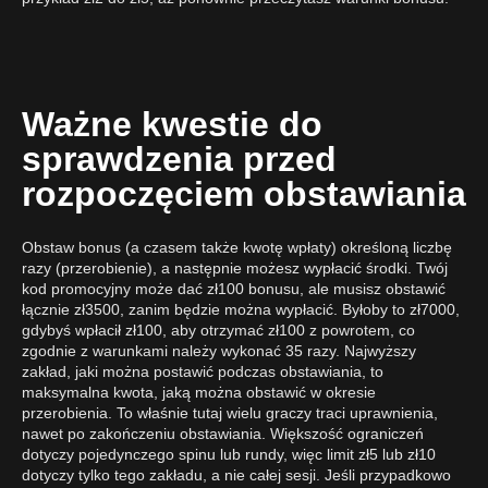
przykład zł2 do zł5, aż ponownie przeczytasz warunki bonusu.
Ważne kwestie do
sprawdzenia przed
rozpoczęciem obstawiania
Obstaw bonus (a czasem także kwotę wpłaty) określoną liczbę
razy (przerobienie), a następnie możesz wypłacić środki. Twój
kod promocyjny może dać zł100 bonusu, ale musisz obstawić
łącznie zł3500, zanim będzie można wypłacić. Byłoby to zł7000,
gdybyś wpłacił zł100, aby otrzymać zł100 z powrotem, co
zgodnie z warunkami należy wykonać 35 razy. Najwyższy
zakład, jaki można postawić podczas obstawiania, to
maksymalna kwota, jaką można obstawić w okresie
przerobienia. To właśnie tutaj wielu graczy traci uprawnienia,
nawet po zakończeniu obstawiania. Większość ograniczeń
dotyczy pojedynczego spinu lub rundy, więc limit zł5 lub zł10
dotyczy tylko tego zakładu, a nie całej sesji. Jeśli przypadkowo