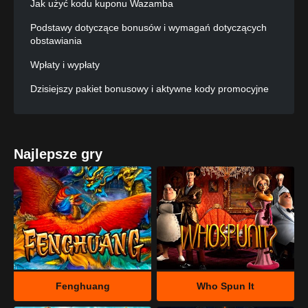
Jak użyć kodu kuponu Wazamba
Podstawy dotyczące bonusów i wymagań dotyczących
obstawiania
Wpłaty i wypłaty
Dzisiejszy pakiet bonusowy i aktywne kody promocyjne
Wazamba
Jakie rodzaje aktywnych ofert można znaleźć?
Dowiedz się, jak wpisać kod bonusowy Wazamba
Najlepsze gry
podczas rejestracji
Krok po kroku
Korzystając z kodu promocyjnego kasyna Wazamba,
należy zwrócić uwagę na trzy rzeczy
Ważne kwestie do sprawdzenia przed rozpoczęciem
obstawiania
Opcje wpłat w Wazamba umożliwiające szybką
Fenghuang
Who Spun It
aktywację bonusu