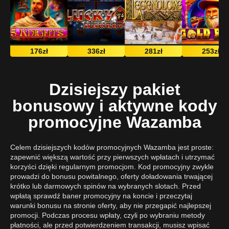
176zł
336zł
281zł
253zł
Dzisiejszy pakiet
bonusowy i aktywne kody
promocyjne Wazamba
Celem dzisiejszych kodów promocyjnych Wazamba jest proste:
zapewnić większą wartość przy pierwszych wpłatach i utrzymać
korzyści dzięki regularnym promocjom. Kod promocyjny zwykle
prowadzi do bonusu powitalnego, oferty doładowania trwającej
krótko lub darmowych spinów na wybranych slotach. Przed
wpłatą sprawdź baner promocyjny na koncie i przeczytaj
warunki bonusu na stronie oferty, aby nie przegapić najlepszej
promocji. Podczas procesu wpłaty, czyli po wybraniu metody
płatności, ale przed potwierdzeniem transakcji, musisz wpisać