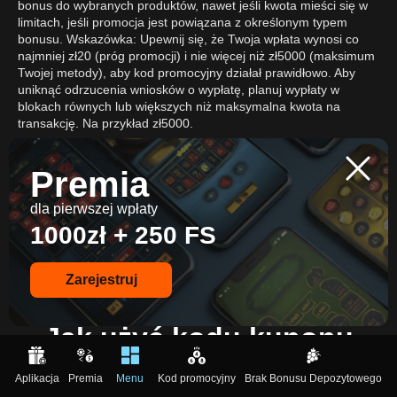
bonus do wybranych produktów, nawet jeśli kwota mieści się w
limitach, jeśli promocja jest powiązana z określonym typem
bonusu. Wskazówka: Upewnij się, że Twoja wpłata wynosi co
najmniej zł20 (próg promocji) i nie więcej niż zł5000 (maksimum
Twojej metody), aby kod promocyjny działał prawidłowo. Aby
uniknąć odrzucenia wniosków o wypłatę, planuj wypłaty w
blokach równych lub większych niż maksymalna kwota na
transakcję. Na przykład zł5000.
Kod promocyjny kasyna Wazamba to kod bonusowy, który
Premia
można wpisać podczas rejestracji lub na koncie, aby uzyskać
dodatkowe korzyści, takie jak dodatkowe środki, darmowe spiny
dla pierwszej wpłaty
lub specjalne oferty. Upewnij się, że kod promocyjny działa w
grach, w które chcesz grać, i spełnia wymagania obstawiania,
1000zł + 250 FS
zanim go wykorzystasz. Wynika to z tego, że różne kody mogą
działać w różnych krajach, z różnymi metodami płatności lub z
różnymi typami bonusów.
Zarejestruj
Jak użyć kodu kuponu
Wazamba
Aplikacja
Premia
Menu
Kod promocyjny
Brak Bonusu Depozytowego