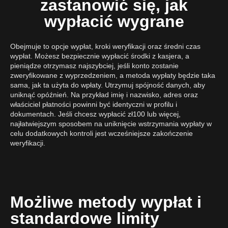
zastanowić się, jak
wypłacić wygrane
Obejmuje to opcje wypłat, kroki weryfikacji oraz średni czas
wypłat. Możesz bezpiecznie wypłacić środki z kasjera, a
pieniądze otrzymasz najszybciej, jeśli konto zostanie
zweryfikowane z wyprzedzeniem, a metoda wypłaty będzie taka
sama, jak ta użyta do wpłaty. Utrzymuj spójność danych, aby
uniknąć opóźnień. Na przykład imię i nazwisko, adres oraz
właściciel płatności powinni być identyczni w profilu i
dokumentach. Jeśli chcesz wypłacić zł100 lub więcej,
najłatwiejszym sposobem na uniknięcie wstrzymania wypłaty w
celu dodatkowych kontroli jest wcześniejsze zakończenie
weryfikacji.
Możliwe metody wypłat i
standardowe limity