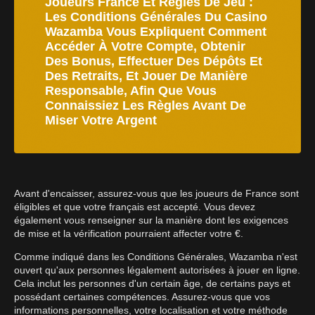
Joueurs France Et Règles De Jeu :
Les Conditions Générales Du Casino
Wazamba Vous Expliquent Comment
Accéder À Votre Compte, Obtenir
Des Bonus, Effectuer Des Dépôts Et
Des Retraits, Et Jouer De Manière
Responsable, Afin Que Vous
Connaissiez Les Règles Avant De
Miser Votre Argent
Avant d'encaisser, assurez-vous que les joueurs de France sont
éligibles et que votre français est accepté. Vous devez
également vous renseigner sur la manière dont les exigences
de mise et la vérification pourraient affecter votre €.
Comme indiqué dans les Conditions Générales, Wazamba n'est
ouvert qu'aux personnes légalement autorisées à jouer en ligne.
Cela inclut les personnes d'un certain âge, de certains pays et
possédant certaines compétences. Assurez-vous que vos
informations personnelles, votre localisation et votre méthode