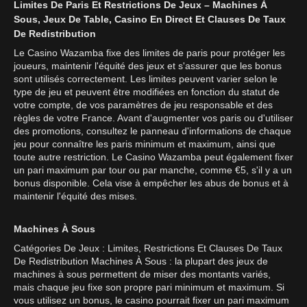
Limites De Paris Et Restrictions De Jeux – Machines À
Sous, Jeux De Table, Casino En Direct Et Clauses De Taux
De Redistribution
Le Casino Wazamba fixe des limites de paris pour protéger les
joueurs, maintenir l'équité des jeux et s'assurer que les bonus
sont utilisés correctement. Les limites peuvent varier selon le
type de jeu et peuvent être modifiées en fonction du statut de
votre compte, de vos paramètres de jeu responsable et des
règles de votre France. Avant d'augmenter vos paris ou d'utiliser
des promotions, consultez le panneau d'informations de chaque
jeu pour connaître les paris minimum et maximum, ainsi que
toute autre restriction. Le Casino Wazamba peut également fixer
un pari maximum par tour ou par manche, comme €5, s'il y a un
bonus disponible. Cela vise à empêcher les abus de bonus et à
maintenir l'équité des mises.
Machines À Sous
Catégories De Jeux : Limites, Restrictions Et Clauses De Taux
De Redistribution Machines À Sous : la plupart des jeux de
machines à sous permettent de miser des montants variés,
mais chaque jeu fixe son propre pari minimum et maximum. Si
vous utilisez un bonus, le casino pourrait fixer un pari maximum