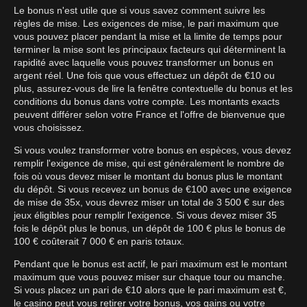
Le bonus n'est utile que si vous savez comment suivre les
règles de mise. Les exigences de mise, le pari maximum que
vous pouvez placer pendant la mise et la limite de temps pour
terminer la mise sont les principaux facteurs qui déterminent la
rapidité avec laquelle vous pouvez transformer un bonus en
argent réel. Une fois que vous effectuez un dépôt de €10 ou
plus, assurez-vous de lire la fenêtre contextuelle du bonus et les
conditions du bonus dans votre compte. Les montants exacts
peuvent différer selon votre France et l'offre de bienvenue que
vous choisissez.
Si vous voulez transformer votre bonus en espèces, vous devez
remplir l'exigence de mise, qui est généralement le nombre de
fois où vous devez miser le montant du bonus plus le montant
du dépôt. Si vous recevez un bonus de €100 avec une exigence
de mise de 35x, vous devrez miser un total de 3 500 € sur des
jeux éligibles pour remplir l'exigence. Si vous devez miser 35
fois le dépôt plus le bonus, un dépôt de 100 € plus le bonus de
100 € coûterait 7 000 € en paris totaux.
Pendant que le bonus est actif, le pari maximum est le montant
maximum que vous pouvez miser sur chaque tour ou manche.
Si vous placez un pari de €10 alors que le pari maximum est €,
le casino peut vous retirer votre bonus, vos gains ou votre