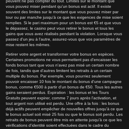
peuvent ne pas compter du tout. Limites sur le montant que
vous pouvez miser pendant qu'un bonus est actif. Il existe
souvent des limites sur le montant que vous pouvez miser par
tour ou par manche jusqu'à ce que les exigences de mise soient
remplies. Si le pari maximum pour un bonus est €5 et que vous
le dépassez, le casino peut vous retirer le bonus et tous les
gains que vous avez réalisés pendant la violation. Lorsque vous
passez d'un jeu à l'autre, assurez-vous que vos paramètres de
mise restent les mêmes.
Retirer votre argent et transformer votre bonus en espèces.
Certaines promotions ne vous permettent pas d'encaisser les
fonds bonus tant que vous n'avez pas misé un certain nombre
de fois, tandis que d'autres limitent les retraits à un certain
multiple du bonus. Par exemple, vous pourriez seulement
pouvoir encaisser 10 fois le montant du bonus d'une campagne
bonus, comme €500 à partir d'un bonus de €50. Tous les autres
gains seraient perdus. Expiration : les bonus et les Tours
Gratuits peuvent expirer, comme 7 jours après l'activation, et
tout argent non utilisé est perdu. Une offre à la fois : les bonus
déjà actifs peuvent empêcher de nouvelles offres jusqu'à ce que
le bonus actuel soit misé 25 fois ou que le bonus soit perdu. Les
retraits de bonus peuvent être mis en attente jusqu'à ce que les
vérifications d'identité soient effectuées dans le cadre du