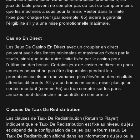
jeux de table peuvent ne compter pas du tout ou compter moins
que les machines à sous pour la mise. Rester dans la limite
fixée pour chaque tour (par exemple, €5) aidera à garantir
l'éligibilité s'il y a une mise promotionnelle maximale.
Casino En Direct
Les Jeux De Casino En Direct avec un croupier en direct
peuvent avoir des limites minimales et maximales fixées par le
studio, ainsi que toute autre limite fixée par le casino pour
l'utilisation des bonus. Certains jeux de casino en direct ou paris
annexes peuvent ne pas être disponibles pendant les
promotions car ils ont une variance plus élevée ou des résultats
attendus différents. S'il y a un bonus en cours, miser plus qu'un
certain montant (comme €5) ou trop compter sur les paris
annexes peut déclencher un contrôle de conformité.
Clauses De Taux De Redistribution
Les clauses de Taux De Redistribution (Return to Player)
indiquent que le Taux De Redistribution est fixé au niveau du jeu
et dépend de la configuration de ce jeu par le fournisseur. Le
Taux De Redistribution affiché dans les informations du jeu ou la