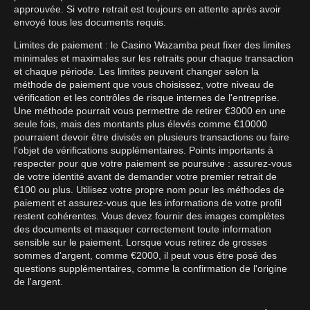
approuvée. Si votre retrait est toujours en attente après avoir
envoyé tous les documents requis.
Limites de paiement : le Casino Wazamba peut fixer des limites
minimales et maximales sur les retraits pour chaque transaction
et chaque période. Les limites peuvent changer selon la
méthode de paiement que vous choisissez, votre niveau de
vérification et les contrôles de risque internes de l'entreprise.
Une méthode pourrait vous permettre de retirer €3000 en une
seule fois, mais des montants plus élevés comme €10000
pourraient devoir être divisés en plusieurs transactions ou faire
l'objet de vérifications supplémentaires. Points importants à
respecter pour que votre paiement se poursuive : assurez-vous
de votre identité avant de demander votre premier retrait de
€100 ou plus. Utilisez votre propre nom pour les méthodes de
paiement et assurez-vous que les informations de votre profil
restent cohérentes. Vous devez fournir des images complètes
des documents et masquer correctement toute information
sensible sur le paiement. Lorsque vous retirez de grosses
sommes d'argent, comme €2000, il peut vous être posé des
questions supplémentaires, comme la confirmation de l'origine
de l'argent.