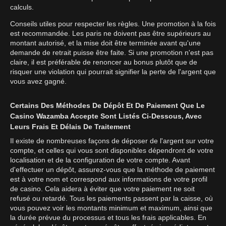
calculs.
Conseils utiles pour respecter les règles. Une promotion à la fois
est recommandée. Les paris ne doivent pas être supérieurs au
montant autorisé, et la mise doit être terminée avant qu'une
demande de retrait puisse être faite. Si une promotion n'est pas
claire, il est préférable de renoncer au bonus plutôt que de
risquer une violation qui pourrait signifier la perte de l'argent que
vous avez gagné.
Certains Des Méthodes De Dépôt Et De Paiement Que Le
Casino Wazamba Accepte Sont Listés Ci-Dessous, Avec
Leurs Frais Et Délais De Traitement
Il existe de nombreuses façons de déposer de l'argent sur votre
compte, et celles qui vous sont disponibles dépendront de votre
localisation et de la configuration de votre compte. Avant
d'effectuer un dépôt, assurez-vous que la méthode de paiement
est à votre nom et correspond aux informations de votre profil
de casino. Cela aidera à éviter que votre paiement ne soit
refusé ou retardé. Tous les paiements passent par la caisse, où
vous pouvez voir les montants minimum et maximum, ainsi que
la durée prévue du processus et tous les frais applicables. En