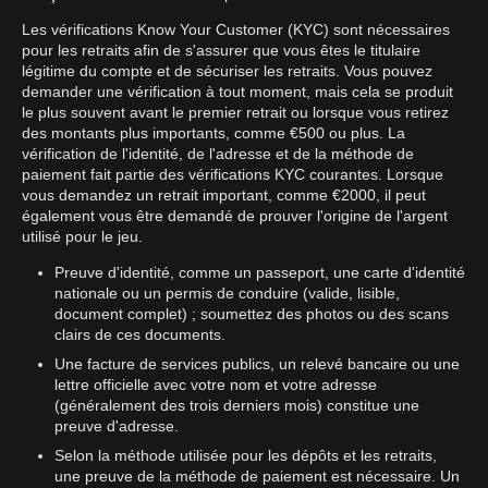
Les vérifications Know Your Customer (KYC) sont nécessaires
pour les retraits afin de s'assurer que vous êtes le titulaire
légitime du compte et de sécuriser les retraits. Vous pouvez
demander une vérification à tout moment, mais cela se produit
le plus souvent avant le premier retrait ou lorsque vous retirez
des montants plus importants, comme €500 ou plus. La
vérification de l'identité, de l'adresse et de la méthode de
paiement fait partie des vérifications KYC courantes. Lorsque
vous demandez un retrait important, comme €2000, il peut
également vous être demandé de prouver l'origine de l'argent
utilisé pour le jeu.
Preuve d'identité, comme un passeport, une carte d'identité
nationale ou un permis de conduire (valide, lisible,
document complet) ; soumettez des photos ou des scans
clairs de ces documents.
Une facture de services publics, un relevé bancaire ou une
lettre officielle avec votre nom et votre adresse
(généralement des trois derniers mois) constitue une
preuve d'adresse.
Selon la méthode utilisée pour les dépôts et les retraits,
une preuve de la méthode de paiement est nécessaire. Un