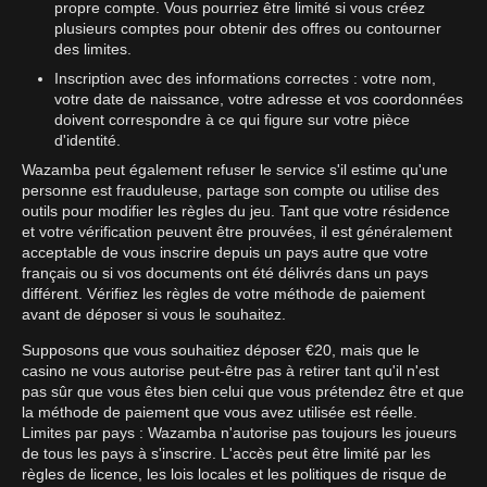
propre compte. Vous pourriez être limité si vous créez
plusieurs comptes pour obtenir des offres ou contourner
des limites.
Inscription avec des informations correctes : votre nom,
votre date de naissance, votre adresse et vos coordonnées
doivent correspondre à ce qui figure sur votre pièce
d'identité.
Wazamba peut également refuser le service s'il estime qu'une
personne est frauduleuse, partage son compte ou utilise des
outils pour modifier les règles du jeu. Tant que votre résidence
et votre vérification peuvent être prouvées, il est généralement
acceptable de vous inscrire depuis un pays autre que votre
français ou si vos documents ont été délivrés dans un pays
différent. Vérifiez les règles de votre méthode de paiement
avant de déposer si vous le souhaitez.
Supposons que vous souhaitiez déposer €20, mais que le
casino ne vous autorise peut-être pas à retirer tant qu'il n'est
pas sûr que vous êtes bien celui que vous prétendez être et que
la méthode de paiement que vous avez utilisée est réelle.
Limites par pays : Wazamba n'autorise pas toujours les joueurs
de tous les pays à s'inscrire. L'accès peut être limité par les
règles de licence, les lois locales et les politiques de risque de