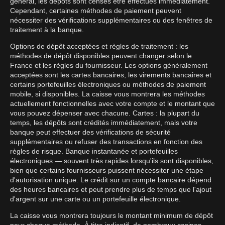
général, les dépôts sont censés être effectués immédiatement.
Cependant, certaines méthodes de paiement peuvent
nécessiter des vérifications supplémentaires ou des fenêtres de
traitement à la banque.
Options de dépôt acceptées et règles de traitement : les
méthodes de dépôt disponibles peuvent changer selon le
France et les règles du fournisseur. Les options généralement
acceptées sont les cartes bancaires, les virements bancaires et
certains portefeuilles électroniques ou méthodes de paiement
mobile, si disponibles. La caisse vous montrera les méthodes
actuellement fonctionnelles avec votre compte et le montant que
vous pouvez dépenser avec chacune. Cartes : la plupart du
temps, les dépôts sont crédités immédiatement, mais votre
banque peut effectuer des vérifications de sécurité
supplémentaires ou refuser des transactions en fonction des
règles de risque. Banque instantanée et portefeuilles
électroniques — souvent très rapides lorsqu'ils sont disponibles,
bien que certains fournisseurs puissent nécessiter une étape
d'autorisation unique. Le crédit sur un compte bancaire dépend
des heures bancaires et peut prendre plus de temps que l'ajout
d'argent sur une carte ou un portefeuille électronique.
La caisse vous montrera toujours le montant minimum de dépôt