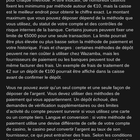
pour chaque méthode. À titre indicatif, de nombreux casinos
fixent les minimums par méthode autour de €10, mais la caisse
est le meilleur endroit pour obtenir le chiffre exact. Le montant
maximum que vous pouvez déposer dépend de la méthode que
vous utilisez, du statut de votre compte et des contrôles de
risque internes de la banque. Certains joueurs peuvent fixer une
limite de €5000 pour une seule transaction. La limite pourrait
être plus élevée ou plus basse selon la méthode de paiement et
votre historique. Frais et charges : certaines méthodes de dépôt
peuvent ne rien coûter à utiliser chez Wazamba, mais les
fournisseurs de paiement ou les banques peuvent tout de
même facturer des frais. Un exemple de frais de traitement de
€2 sur un dépôt de €100 pourrait être affiché dans la caisse
avant de confirmer le dépôt.
Vous ne pouvez avoir qu'un seul compte et une seule façon de
déposer de l'argent. Vous devez utiliser des méthodes de
paiement qui vous appartiennent. Un dépôt échoué, des
demandes de vérification supplémentaires ou des limites
d'activité du compte peuvent survenir si vous utilisez une carte
ou un compte tiers. Langue et conversion : si votre méthode de
paiement utilise une devise différente de celle de votre compte
de casino, le casino peut convertir l'argent au taux de son
fournisseur, ce qui peut entraîner des frais. Selon les conditions