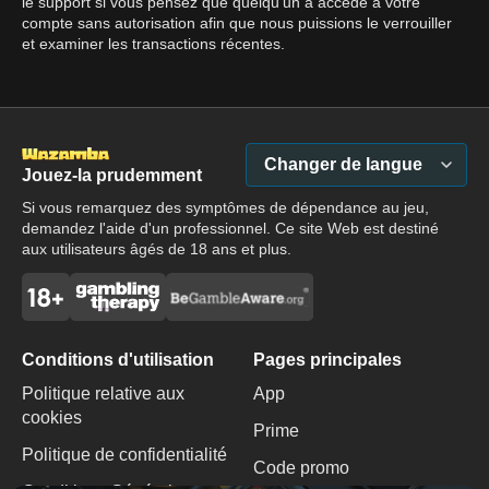
le support si vous pensez que quelqu'un a accédé à votre
compte sans autorisation afin que nous puissions le verrouiller
et examiner les transactions récentes.
Changer de langue
Jouez-la prudemment
Si vous remarquez des symptômes de dépendance au jeu,
demandez l'aide d'un professionnel. Ce site Web est destiné
aux utilisateurs âgés de 18 ans et plus.
Conditions d'utilisation
Pages principales
Politique relative aux
App
cookies
Prime
Politique de confidentialité
Code promo