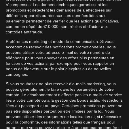
récompenses. Les données techniques garantissent les
promotions et détectent les demandes déjà effectuées sur
différents appareils ou réseaux. Les données liées aux
paiements permettent de vérifier que les actions qualificatives,
comme un dépôt de €10 000, sont réelles et d’aider aux
contrôles antifraude.
Préférences marketing et mode de communication. Si vous
acceptez de recevoir des notifications promotionnelles, nous
pouvons utiliser votre adresse e-mail ou votre numéro de
téléphone pour vous envoyer des offres plus pertinentes en
fonction de vos actions, par exemple pour vous rappeler un
bonus de bienvenue sur le point d’expirer ou de nouvelles
campagnes.
Si vous souhaitez ne plus recevoir d’e-mails marketing, vous
pouvez généralement le faire dans les paramètres de votre
compte. Le désabonnement n’affecte pas les e-mails de service
liés à votre compte ou à la gestion des bonus actifs. Restrictions
liées au passeport et au pays. Certaines promotions peuvent ne
pas être disponibles partout ou être limitées par la loi. Nous
pouvons utiliser des marqueurs de localisation et, si nécessaire
pour la conformité, des informations telles que français pour
garantir que vous pouvez participer à une campagne donnée et