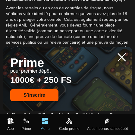
Avant les retraits ou en cas de contrôles de risque, nous
vérifions votre identité pour confirmer que vous avez plus de 18
ans et protéger votre compte. Cela est également requis par les
règles AML. Généralement, vous devez fournir une pièce
d’identité valide (comme un passeport ou une carte d’identité
nationale), une preuve de domicile (comme une facture de
services publics ou un relevé bancaire) et une preuve du moyen
de paiement (comme une photo de votre carte avec les mots de
passe masqués ou une capture d’écran de votre compte
Prime
indiquant votre nom et votre adresse e-mail). Les fichiers sont
téléversés via des canaux sécurisés, examinés par du
personnel formé et stockés de manière à ce que seules
pour premier dépôt
certaines personnes y aient accès. Pour une approbation plus
1000€ + 250 FS
rapide, envoyez des images nettes et non modifiées. Assurez-
vous également que les détails inclus correspondent à votre
profil Wazamba.
S'inscrire
Les Conditions Du Bonus Affectent-Elles Le Montant Que
Je Peux Retirer ? Quelles Limites Ou Vérifications De
Sécurité Peuvent Être Appliquées À Mon Argent ?
App
Prime
Menu
Code promo
Aucun bonus sans dépôt
Les exigences de mise, les règles de mise maximale et toute