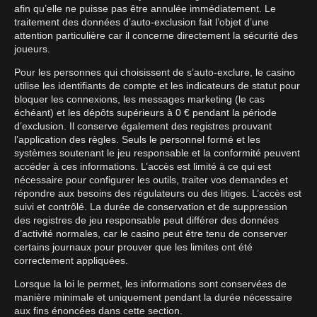
afin qu’elle ne puisse pas être annulée immédiatement. Le
traitement des données d’auto-exclusion fait l’objet d’une
attention particulière car il concerne directement la sécurité des
joueurs.
Pour les personnes qui choisissent de s’auto-exclure, le casino
utilise les identifiants de compte et les indicateurs de statut pour
bloquer les connexions, les messages marketing (le cas
échéant) et les dépôts supérieurs à 0 € pendant la période
d’exclusion. Il conserve également des registres prouvant
l’application des règles. Seuls le personnel formé et les
systèmes soutenant le jeu responsable et la conformité peuvent
accéder à ces informations. L’accès est limité à ce qui est
nécessaire pour configurer les outils, traiter vos demandes et
répondre aux besoins des régulateurs ou des litiges. L’accès est
suivi et contrôlé. La durée de conservation et de suppression
des registres de jeu responsable peut différer des données
d’activité normales, car le casino peut être tenu de conserver
certains journaux pour prouver que les limites ont été
correctement appliquées.
Lorsque la loi le permet, les informations sont conservées de
manière minimale et uniquement pendant la durée nécessaire
aux fins énoncées dans cette section.