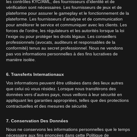
les contrôles KYC/AML, des fournisseurs d’identité et de
vérification sont nécessaires. Les fournisseurs de jeux et de
plateforme pour assurer le gameplay et le fonctionnement de la
plateforme. Les fournisseurs d’analyse et de communication
pour améliorer le service et communiquer avec les clients. Les
forces de l’ordre, les régulateurs et les autorités lorsque la loi
l’exige ou pour protéger les droits légaux. Les conseillers
professionnels (avocats, auditeurs et responsables de la
conformité) tenus au secret professionnel. Nous ne vendons
pas vos informations personnelles à des fins lucratives de
manière isolée.
6. Transferts Internationaux
Vos informations peuvent être utilisées dans des lieux autres
que celui où vous résidez. Lorsque nous transférons des
données vers d’autres pays, nous veillons à leur sécurité en
appliquant les garanties appropriées, telles que des protections
contractuelles et des mesures de sécurité.
7. Conservation Des Données
Nous ne conservons les informations personnelles que le temps
nécessaire aux fins énoncées dans cette Politique de