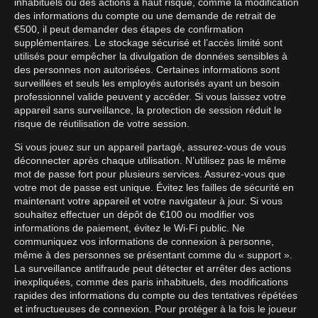
inhabituels ou des actions à haut risque, comme la modification
des informations du compte ou une demande de retrait de
€500, il peut demander des étapes de confirmation
supplémentaires. Le stockage sécurisé et l’accès limité sont
utilisés pour empêcher la divulgation de données sensibles à
des personnes non autorisées. Certaines informations sont
surveillées et seuls les employés autorisés ayant un besoin
professionnel valide peuvent y accéder. Si vous laissez votre
appareil sans surveillance, la protection de session réduit le
risque de réutilisation de votre session.
Si vous jouez sur un appareil partagé, assurez-vous de vous
déconnecter après chaque utilisation. N’utilisez pas le même
mot de passe fort pour plusieurs services. Assurez-vous que
votre mot de passe est unique. Évitez les failles de sécurité en
maintenant votre appareil et votre navigateur à jour. Si vous
souhaitez effectuer un dépôt de €100 ou modifier vos
informations de paiement, évitez le Wi-Fi public. Ne
communiquez vos informations de connexion à personne,
même à des personnes se présentant comme du « support ».
La surveillance antifraude peut détecter et arrêter des actions
inexpliquées, comme des paris inhabituels, des modifications
rapides des informations du compte ou des tentatives répétées
et infructueuses de connexion. Pour protéger à la fois le joueur