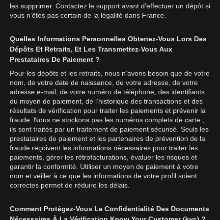
les supprimer. Contactez le support avant d’effectuer un dépôt si
vous n’êtes pas certain de la légalité dans France.
Quelles Informations Personnelles Obtenez-Vous Lors Des
Dépôts Et Retraits, Et Les Transmettez-Vous Aux
Prestataires De Paiement ?
Pour les dépôts et les retraits, nous n’avons besoin que de votre
nom, de votre date de naissance, de votre adresse, de votre
adresse e-mail, de votre numéro de téléphone, des identifiants
du moyen de paiement, de l’historique des transactions et des
résultats de vérification pour traiter les paiements et prévenir la
fraude. Nous ne stockons pas les numéros complets de carte ;
ils sont traités par un traitement de paiement sécurisé. Seuls les
prestataires de paiement et les partenaires de prévention de la
fraude reçoivent les informations nécessaires pour traiter les
paiements, gérer les rétrofacturations, évaluer les risques et
garantir la conformité. Utiliser un moyen de paiement à votre
nom et veiller à ce que les informations de votre profil soient
correctes permet de réduire les délais.
Comment Protégez-Vous La Confidentialité Des Documents
Nécessaires À La Vérification Know Your Customer (kyc) ?