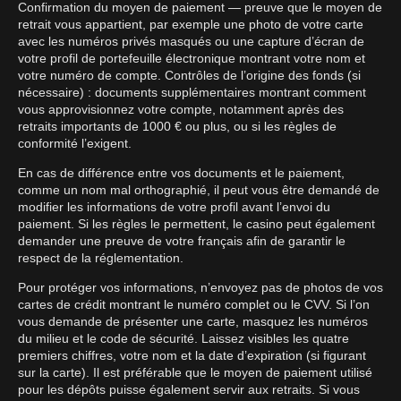
Confirmation du moyen de paiement — preuve que le moyen de
retrait vous appartient, par exemple une photo de votre carte
avec les numéros privés masqués ou une capture d’écran de
votre profil de portefeuille électronique montrant votre nom et
votre numéro de compte. Contrôles de l’origine des fonds (si
nécessaire) : documents supplémentaires montrant comment
vous approvisionnez votre compte, notamment après des
retraits importants de 1000 € ou plus, ou si les règles de
conformité l’exigent.
En cas de différence entre vos documents et le paiement,
comme un nom mal orthographié, il peut vous être demandé de
modifier les informations de votre profil avant l’envoi du
paiement. Si les règles le permettent, le casino peut également
demander une preuve de votre français afin de garantir le
respect de la réglementation.
Pour protéger vos informations, n’envoyez pas de photos de vos
cartes de crédit montrant le numéro complet ou le CVV. Si l’on
vous demande de présenter une carte, masquez les numéros
du milieu et le code de sécurité. Laissez visibles les quatre
premiers chiffres, votre nom et la date d’expiration (si figurant
sur la carte). Il est préférable que le moyen de paiement utilisé
pour les dépôts puisse également servir aux retraits. Si vous