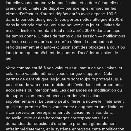
laquelle vous demandez la modification et la date à laquelle elle
prend effet. Limites de dépôt — par exemple, empêcher les
clients d’effectuer d’autres dépôts après avoir déposé 100 €
dans la période désignée. Si vos pertes nettes atteignent 200 €
dans la période choisie, vous ne pouvez plus jouer. Limites de
mise — limiter le montant total misé après 300 € dans un laps
de temps donné. Limites de temps ou de session — notifications
ou fin de session après une durée définie. Les périodes de
refroidissement et d’auto-exclusion sont des blocages à court ou
long terme qui empêchent de jouer et d’accéder aux sites de
jeu.
Votre compte est lié à vos valeurs et au statut de vos limites, et
cela reste valable même si vous changez d’appareil. Cela
permet de garantir que les joueurs sont toujours protégés, que
ce soit sur le web ou sur mobile, et d’éviter les contournements
accidentels ou intentionnels. Les demandes de modification ou
de suppression peuvent nécessiter des vérifications
supplémentaires. Le casino peut différer la nouvelle limite avant
qu’elle ne prenne effet si vous tentez d’augmenter une limite, et
il conservera un enregistrement de l’ancienne limite, de la
nouvelle limite et des horodatages correspondants. Les
demandes de réduction d’une limite prennent généralement
effet immédiatement, et le système enregistre cette modification