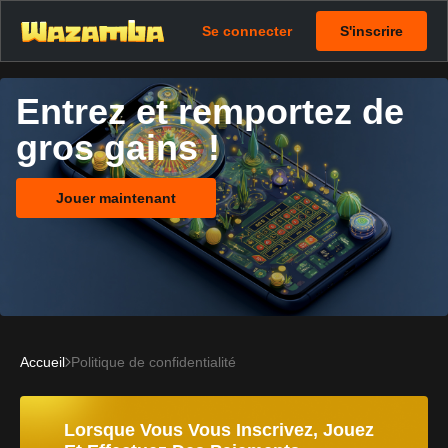
Se connecter
S'inscrire
Entrez et remportez de
gros gains !
Jouer maintenant
Accueil
Politique de confidentialité
Lorsque Vous Vous Inscrivez, Jouez