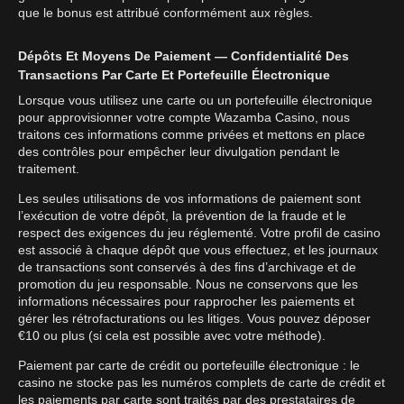
que le bonus est attribué conformément aux règles.
Dépôts Et Moyens De Paiement — Confidentialité Des
Transactions Par Carte Et Portefeuille Électronique
Lorsque vous utilisez une carte ou un portefeuille électronique
pour approvisionner votre compte Wazamba Casino, nous
traitons ces informations comme privées et mettons en place
des contrôles pour empêcher leur divulgation pendant le
traitement.
Les seules utilisations de vos informations de paiement sont
l’exécution de votre dépôt, la prévention de la fraude et le
respect des exigences du jeu réglementé. Votre profil de casino
est associé à chaque dépôt que vous effectuez, et les journaux
de transactions sont conservés à des fins d’archivage et de
promotion du jeu responsable. Nous ne conservons que les
informations nécessaires pour rapprocher les paiements et
gérer les rétrofacturations ou les litiges. Vous pouvez déposer
€10 ou plus (si cela est possible avec votre méthode).
Paiement par carte de crédit ou portefeuille électronique : le
casino ne stocke pas les numéros complets de carte de crédit et
les paiements par carte sont traités par des prestataires de