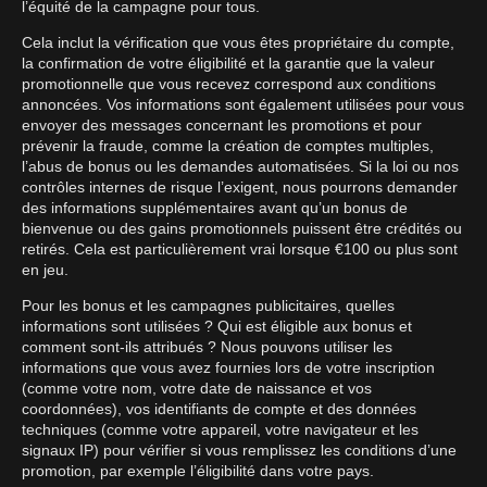
l’équité de la campagne pour tous.
Cela inclut la vérification que vous êtes propriétaire du compte,
la confirmation de votre éligibilité et la garantie que la valeur
promotionnelle que vous recevez correspond aux conditions
annoncées. Vos informations sont également utilisées pour vous
envoyer des messages concernant les promotions et pour
prévenir la fraude, comme la création de comptes multiples,
l’abus de bonus ou les demandes automatisées. Si la loi ou nos
contrôles internes de risque l’exigent, nous pourrons demander
des informations supplémentaires avant qu’un bonus de
bienvenue ou des gains promotionnels puissent être crédités ou
retirés. Cela est particulièrement vrai lorsque €100 ou plus sont
en jeu.
Pour les bonus et les campagnes publicitaires, quelles
informations sont utilisées ? Qui est éligible aux bonus et
comment sont-ils attribués ? Nous pouvons utiliser les
informations que vous avez fournies lors de votre inscription
(comme votre nom, votre date de naissance et vos
coordonnées), vos identifiants de compte et des données
techniques (comme votre appareil, votre navigateur et les
signaux IP) pour vérifier si vous remplissez les conditions d’une
promotion, par exemple l’éligibilité dans votre pays.