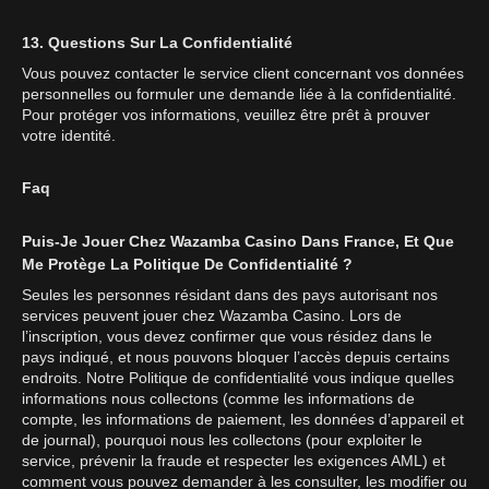
13. Questions Sur La Confidentialité
Vous pouvez contacter le service client concernant vos données
personnelles ou formuler une demande liée à la confidentialité.
Pour protéger vos informations, veuillez être prêt à prouver
votre identité.
Faq
Puis-Je Jouer Chez Wazamba Casino Dans France, Et Que
Me Protège La Politique De Confidentialité ?
Seules les personnes résidant dans des pays autorisant nos
services peuvent jouer chez Wazamba Casino. Lors de
l’inscription, vous devez confirmer que vous résidez dans le
pays indiqué, et nous pouvons bloquer l’accès depuis certains
endroits. Notre Politique de confidentialité vous indique quelles
informations nous collectons (comme les informations de
compte, les informations de paiement, les données d’appareil et
de journal), pourquoi nous les collectons (pour exploiter le
service, prévenir la fraude et respecter les exigences AML) et
comment vous pouvez demander à les consulter, les modifier ou