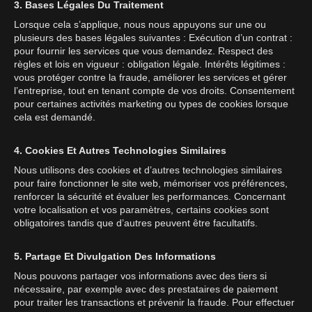
3. Bases Légales Du Traitement
Lorsque cela s’applique, nous nous appuyons sur une ou
plusieurs des bases légales suivantes : Exécution d’un contrat :
pour fournir les services que vous demandez. Respect des
règles et lois en vigueur : obligation légale. Intérêts légitimes :
vous protéger contre la fraude, améliorer les services et gérer
l’entreprise, tout en tenant compte de vos droits. Consentement
pour certaines activités marketing ou types de cookies lorsque
cela est demandé.
4. Cookies Et Autres Technologies Similaires
Nous utilisons des cookies et d’autres technologies similaires
pour faire fonctionner le site web, mémoriser vos préférences,
renforcer la sécurité et évaluer les performances. Concernant
votre localisation et vos paramètres, certains cookies sont
obligatoires tandis que d’autres peuvent être facultatifs.
5. Partage Et Divulgation Des Informations
Nous pouvons partager vos informations avec des tiers si
nécessaire, par exemple avec des prestataires de paiement
pour traiter les transactions et prévenir la fraude. Pour effectuer