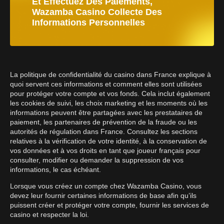
Et Effectuez Des Paiements,
Wazamba Casino Collecte Des
Informations Personnelles
La politique de confidentialité du casino dans France explique à
quoi servent ces informations et comment elles sont utilisées
pour protéger votre compte et vos fonds. Cela inclut également
les cookies de suivi, les choix marketing et les moments où les
informations peuvent être partagées avec les prestataires de
paiement, les partenaires de prévention de la fraude ou les
autorités de régulation dans France. Consultez les sections
relatives à la vérification de votre identité, à la conservation de
vos données et à vos droits en tant que joueur français pour
consulter, modifier ou demander la suppression de vos
informations, le cas échéant.
Lorsque vous créez un compte chez Wazamba Casino, vous
devez leur fournir certaines informations de base afin qu’ils
puissent créer et protéger votre compte, fournir les services de
casino et respecter la loi.