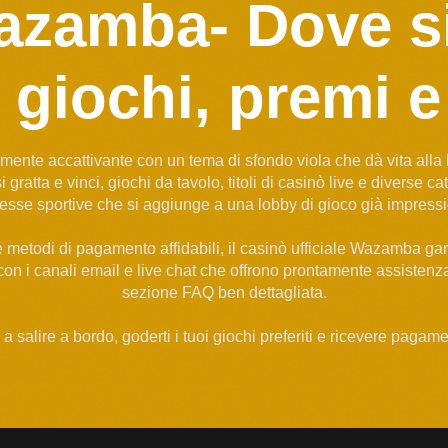
zamba- Dove si
i giochi, premi e
mente accattivante con un tema di sfondo viola che dà vita alla 
i gratta e vinci, giochi da tavolo, titoli di casinò live e diverse c
se sportive che si aggiunge a una lobby di gioco già impress
metodi di pagamento affidabili, il casinò ufficiale Wazamba gara
e con i canali email e live chat che offrono prontamente assisten
sezione FAQ ben dettagliata.
 a salire a bordo, goderti i tuoi giochi preferiti e ricevere pagame