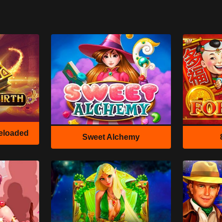
ità
eloaded
Sweet Alchemy