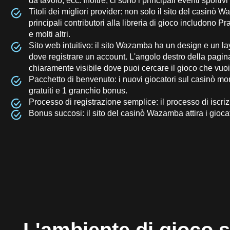
da tavolo, ecc. Inoltre, ci sono i principali eventi sporti
Titoli dei migliori provider: non solo il sito del casinò 
principali contributori alla libreria di gioco includo
e molti altri.
Sito web intuitivo: il sito Wazamba ha un design e un lay
dove registrare un account. L'angolo destro della pagin
chiaramente visibile dove puoi cercare il gioco che vuoi
Pacchetto di benvenuto: i nuovi giocatori sul casinò 
gratuiti e 1 granchio bonus.
Processo di registrazione semplice: il processo di iscr
Bonus succosi: il sito del casinò Wazamba attira i giocat
L'ambiente di gioco 