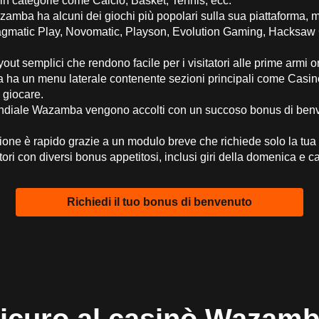
vi in categorie come Calcio, Basket, Tennis, ecc.
Wazamba ha alcuni dei giochi più popolari sulla sua piattaforma, m
no Pragmatic Play, Novomatic, Playson, Evolution Gaming, Hack
out semplici che rendono facile per i visitatori alle prime armi o
a ha un menu laterale contenente sezioni principali come Casinò
 giocare.
mondiale Wazamba vengono accolti con un succoso bonus di benv
izione è rapido grazie a un modulo breve che richiede solo la tu
ori con diversi bonus appetitosi, inclusi giri della domenica e c
Richiedi il tuo bonus di benvenuto
sicuro al casinò Wazam