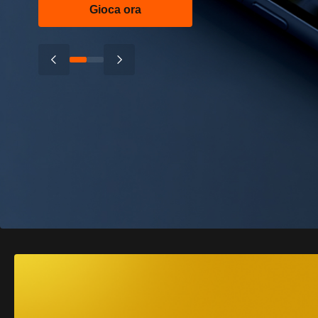
Gioca ora