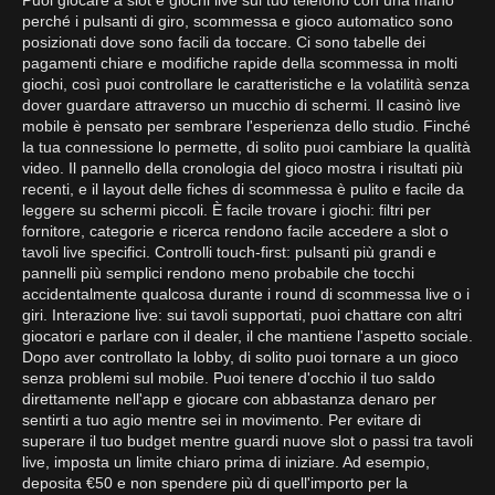
Puoi giocare a slot e giochi live sul tuo telefono con una mano
perché i pulsanti di giro, scommessa e gioco automatico sono
posizionati dove sono facili da toccare. Ci sono tabelle dei
pagamenti chiare e modifiche rapide della scommessa in molti
giochi, così puoi controllare le caratteristiche e la volatilità senza
dover guardare attraverso un mucchio di schermi. Il casinò live
mobile è pensato per sembrare l'esperienza dello studio. Finché
la tua connessione lo permette, di solito puoi cambiare la qualità
video. Il pannello della cronologia del gioco mostra i risultati più
recenti, e il layout delle fiches di scommessa è pulito e facile da
leggere su schermi piccoli. È facile trovare i giochi: filtri per
fornitore, categorie e ricerca rendono facile accedere a slot o
tavoli live specifici. Controlli touch-first: pulsanti più grandi e
pannelli più semplici rendono meno probabile che tocchi
accidentalmente qualcosa durante i round di scommessa live o i
giri. Interazione live: sui tavoli supportati, puoi chattare con altri
giocatori e parlare con il dealer, il che mantiene l'aspetto sociale.
Dopo aver controllato la lobby, di solito puoi tornare a un gioco
senza problemi sul mobile. Puoi tenere d'occhio il tuo saldo
direttamente nell'app e giocare con abbastanza denaro per
sentirti a tuo agio mentre sei in movimento. Per evitare di
superare il tuo budget mentre guardi nuove slot o passi tra tavoli
live, imposta un limite chiaro prima di iniziare. Ad esempio,
deposita €50 e non spendere più di quell'importo per la