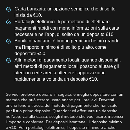
Carta bancaria: un'opzione semplice che di solito
inizia da €10.
Portafogli elettronici: ti permettono di effettuare
pagamenti rapidi con meno informazioni sulla carta
necessarie nell'app, di solito da un deposito €10.
Bonifico bancario: è buono per ricariche più grandi,
ma l'importo minimo è di solito più alto, come
depositare €50.
Altri metodi di pagamento locali: quando disponibili,
altri metodi di pagamento locali possono aiutare gli
utenti in certe aree a ottenere l'approvazione
rapidamente, a volte da un deposito €10.
Se vuoi prelevare denaro in seguito, è meglio depositare con un
metodo che può essere usato anche per i prelievi. Dovresti
anche tenere traccia del metodo di pagamento che hai usato
per il tuo primo deposito. Quando vuoi effettuare un deposito
nell'app, vai alla cassa, scegli il metodo che vuoi usare, inserisci
l'importo e conferma. Per depositi istantanei, il deposito minimo
è €10. Per i portafogli elettronici, il deposito minimo è anche