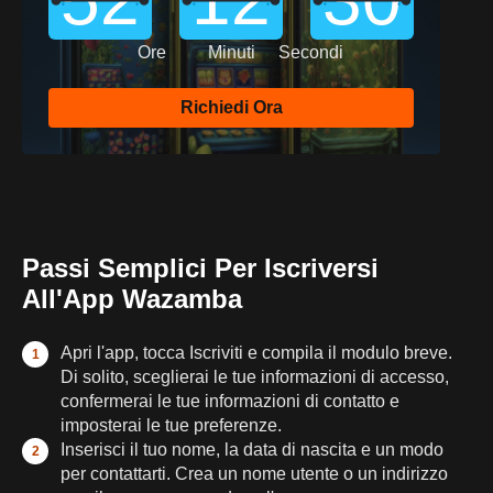
52
12
28
Ore
Minuti
Secondi
Richiedi Ora
Passi Semplici Per Iscriversi
All'App Wazamba
Apri l'app, tocca Iscriviti e compila il modulo breve.
Di solito, sceglierai le tue informazioni di accesso,
confermerai le tue informazioni di contatto e
imposterai le tue preferenze.
Inserisci il tuo nome, la data di nascita e un modo
per contattarti. Crea un nome utente o un indirizzo