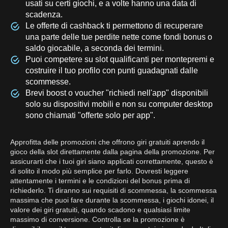
usati su certi giochi, e a volte hanno una data di
scadenza.
Le offerte di cashback ti permettono di recuperare
una parte delle tue perdite nette come fondi bonus o
saldo giocabile, a seconda dei termini.
Puoi competere su slot qualificanti per montepremi e
costruire il tuo profilo con punti guadagnati dalle
scommesse.
Brevi boost o voucher "richiedi nell'app" disponibili
solo su dispositivi mobili e non su computer desktop
sono chiamati "offerte solo per app".
Approfitta delle promozioni che offrono giri gratuiti aprendo il
gioco della slot direttamente dalla pagina della promozione. Per
assicurarti che i tuoi giri siano applicati correttamente, questo è
di solito il modo più semplice per farlo. Dovresti leggere
attentamente i termini e le condizioni del bonus prima di
richiederlo. Ti diranno sui requisiti di scommessa, la scommessa
massima che puoi fare durante la scommessa, i giochi idonei, il
valore dei giri gratuiti, quando scadono e qualsiasi limite
massimo di conversione. Controlla se la promozione è