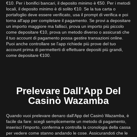
€10. Per i bonifici bancari, il deposito minimo è €50. Per i metodi
locali, il deposito minimo è di solito €10. Se la tua carta o
portafoglio deve essere verificato, usa il prompt di verifica e poi
torna all'app per completare il pagamento. Se provi a depositare
un importo maggiore ma fallisci, prova un importo più piccolo
come depositare €10, prova un metodo diverso o assicurati che
il tuo account di pagamento possa gestire transazioni online.
Puoi anche controllare se l'app richiede più prove del tuo
account prima di permetterti di effettuare depositi più grandi,
come depositare €100.
Prelevare Dall'App Del
Casinò Wazamba
Quando vuoi prelevare denaro dall'App del Casinò Wazamba, è
facile da fare: scegli semplicemente un metodo di pagamento,
inserisci l'importo, conferma e controlla la cronologia della cassa
per vedere come stanno andando le cose. Assicurandoti che le