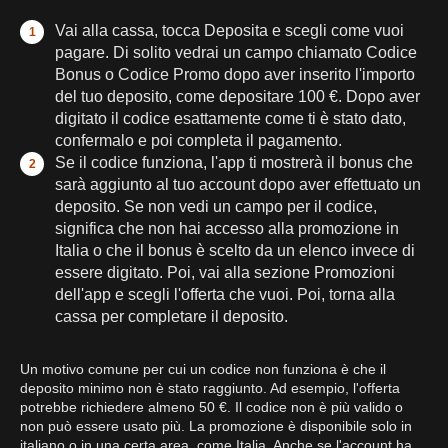
Vai alla cassa, tocca Deposita e scegli come vuoi
pagare. Di solito vedrai un campo chiamato Codice
Bonus o Codice Promo dopo aver inserito l'importo
del tuo deposito, come depositare 100 €. Dopo aver
digitato il codice esattamente come ti è stato dato,
confermalo e poi completa il pagamento.
Se il codice funziona, l'app ti mostrerà il bonus che
sarà aggiunto al tuo account dopo aver effettuato un
deposito. Se non vedi un campo per il codice,
significa che non hai accesso alla promozione in
Italia o che il bonus è scelto da un elenco invece di
essere digitato. Poi, vai alla sezione Promozioni
dell'app e scegli l'offerta che vuoi. Poi, torna alla
cassa per completare il deposito.
Un motivo comune per cui un codice non funziona è che il
deposito minimo non è stato raggiunto. Ad esempio, l'offerta
potrebbe richiedere almeno 50 €. Il codice non è più valido o
non può essere usato più. La promozione è disponibile solo in
italiano o in una certa area, come Italia. Anche se l'account ha