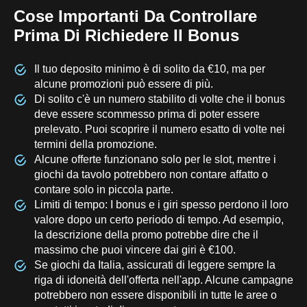
Cose Importanti Da Controllare
Prima Di Richiedere Il Bonus
Il tuo deposito minimo è di solito da €10, ma per
alcune promozioni può essere di più.
Di solito c'è un numero stabilito di volte che il bonus
deve essere scommesso prima di poter essere
prelevato. Puoi scoprire il numero esatto di volte nei
termini della promozione.
Alcune offerte funzionano solo per le slot, mentre i
giochi da tavolo potrebbero non contare affatto o
contare solo in piccola parte.
Limiti di tempo: I bonus e i giri spesso perdono il loro
valore dopo un certo periodo di tempo. Ad esempio,
la descrizione della promo potrebbe dire che il
massimo che puoi vincere dai giri è €100.
Se giochi da Italia, assicurati di leggere sempre la
riga di idoneità dell'offerta nell'app. Alcune campagne
potrebbero non essere disponibili in tutte le aree o