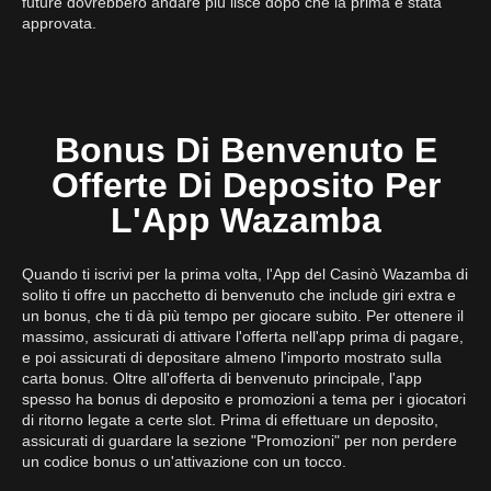
future dovrebbero andare più lisce dopo che la prima è stata
approvata.
Bonus Di Benvenuto E
Offerte Di Deposito Per
L'App Wazamba
Quando ti iscrivi per la prima volta, l'App del Casinò Wazamba di
solito ti offre un pacchetto di benvenuto che include giri extra e
un bonus, che ti dà più tempo per giocare subito. Per ottenere il
massimo, assicurati di attivare l'offerta nell'app prima di pagare,
e poi assicurati di depositare almeno l'importo mostrato sulla
carta bonus. Oltre all'offerta di benvenuto principale, l'app
spesso ha bonus di deposito e promozioni a tema per i giocatori
di ritorno legate a certe slot. Prima di effettuare un deposito,
assicurati di guardare la sezione "Promozioni" per non perdere
un codice bonus o un'attivazione con un tocco.