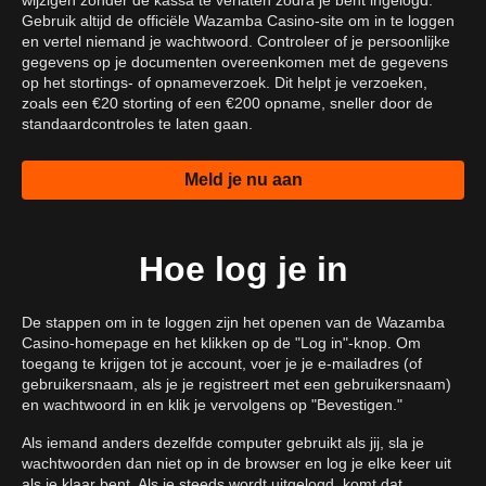
Gebruik altijd de officiële Wazamba Casino-site om in te loggen
en vertel niemand je wachtwoord. Controleer of je persoonlijke
gegevens op je documenten overeenkomen met de gegevens
op het stortings- of opnameverzoek. Dit helpt je verzoeken,
zoals een €20 storting of een €200 opname, sneller door de
standaardcontroles te laten gaan.
Meld je nu aan
Hoe log je in
De stappen om in te loggen zijn het openen van de Wazamba
Casino-homepage en het klikken op de "Log in"-knop. Om
toegang te krijgen tot je account, voer je je e-mailadres (of
gebruikersnaam, als je je registreert met een gebruikersnaam)
en wachtwoord in en klik je vervolgens op "Bevestigen."
Als iemand anders dezelfde computer gebruikt als jij, sla je
wachtwoorden dan niet op in de browser en log je elke keer uit
als je klaar bent. Als je steeds wordt uitgelogd, komt dat