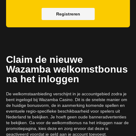
Registreren
Claim de nieuwe
Wazamba welkomstbonus
na het inloggen
De welkomstaanbieding verschijnt in je accountgebied zodra je
bent ingelogd bij Wazamba Casino. Dit is de snelste manier om
de huidige bonusvorm, de in aanmerking komende spellen en
eventuele regio-specifieke beschikbaarheid voor spelers uit
Nederland te bekijken. Je hoeft geen oude banneradvertenties
te bekijken. Ga voor de welkomstbonus na het inloggen naar de
promotiepagina, kies deze en zorg ervoor dat deze is
geactiveerd voordat je geld aan je account toevoegt.