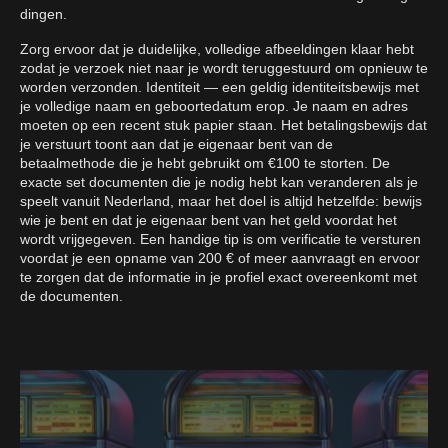
dingen.
Zorg ervoor dat je duidelijke, volledige afbeeldingen klaar hebt
zodat je verzoek niet naar je wordt teruggestuurd om opnieuw te
worden verzonden. Identiteit — een geldig identiteitsbewijs met
je volledige naam en geboortedatum erop. Je naam en adres
moeten op een recent stuk papier staan. Het betalingsbewijs dat
je verstuurt toont aan dat je eigenaar bent van de
betaalmethode die je hebt gebruikt om €100 te storten. De
exacte set documenten die je nodig hebt kan veranderen als je
speelt vanuit Nederland, maar het doel is altijd hetzelfde: bewijs
wie je bent en dat je eigenaar bent van het geld voordat het
wordt vrijgegeven. Een handige tip is om verificatie te versturen
voordat je een opname van 200 € of meer aanvraagt en ervoor
te zorgen dat de informatie in je profiel exact overeenkomt met
de documenten.