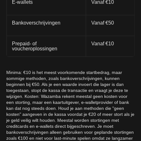
E-wallets
Vanaf €10
Bankoverschrijvingen
Vanaf €50
Prepaid- of
Vanaf €10
voucheroplossingen
Minima: €10 is het meest voorkomende startbedrag, maar
sommige methoden, zoals bankoverschrijvingen, kunnen
beginnen bij €50. Als je een waarde invoert die lager is dan
toegestaan, stopt de kassa de transactie en vraagt je deze te
wijzigen. Kosten: Wazamba rekent meestal geen kosten voor
een storting, maar een kaartuitgever, e-walletprovider of bank
kan dat nog steeds doen. Houd je aan methoden die "geen
kosten" aangeven in de kassa voordat je €20 of meer stort als je
je geld veilig wilt houden. Meestal worden stortingen met
creditcards en e-wallets direct bijgeschreven. Je moet
bankoverschrijvingen alleen gebruiken voor geplande stortingen
zoals €100 en niet voor last-minute spelen omdat ze langzamer