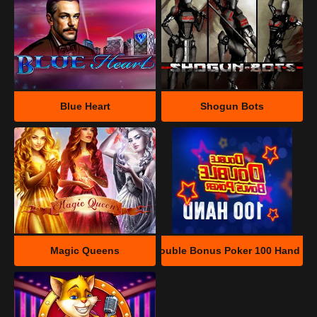
Blue Heart
Shogun Bots
Magic Queens
Zeus The Thunderer