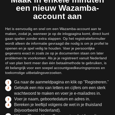
een nieuw Wazamba-
account aan
Het is eenvoudig en snel om een Wazamba-account aan te
maken, zodat je, wanneer je op de inlogpagina komt, direct kunt
gaan spelen zonder extra stappen. Op het registratieformulier
wordt alleen de informatie gevraagd die nodig is om je profiel te
openen en je spel veilig te houden. Voer je persoonlijke
gegevens exact in zoals ze op je documenten staan om later
problemen te voorkomen. Als je je registreert vanuit Nederland
of van plan bent meer dan één betaalmethode te gebruiken, is
dit belangrijk voor een soepel accountgoedkeuringsproces en
toekomstige uitbetalingsverzoeken.
Ga naar de aanmeldpagina en klik op "Registreren."
Gebruik een mix van letters en cijfers om een sterk
wachtwoord te maken en voer je e-mailadres in.
Voer je naam, geboortedatum en adres in.
Bereken je leeftijd volgens de wet in je thuisland
(bijvoorbeeld Nederland).