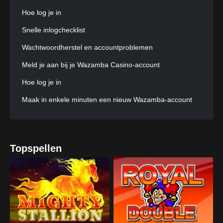
Hoe log je in
Snelle inlogchecklist
Wachtwoordherstel en accountproblemen
Meld je aan bij je Wazamba Casino-account
Hoe log je in
Maak in enkele minuten een nieuw Wazamba-account
aan
Claim de nieuwe Wazamba welkomstbonus na het
inloggen
Topspellen
Promoties na het inloggen
Hoe werken bonuscodes na het inloggen?
Stortingsopties bij Wazamba: minima, kosten en
verwerkingstijden
Verificatie, uitbetalingssnelheid en methoden voor