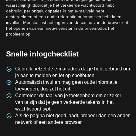
waarschijnlijk doordat je het verkeerde wachtwoord hebt
gebruikt, per ongeluk spaties in het e-mailveld hebt
achtergelaten of een oude referentie automatisch hebt laten
invullen. Meestal lost het legen van de cache van de browser of
het openen van een nieuw venster in de privémodus het
probleem op.
Snelle inlogchecklist
Gebruik hetzelfde e-mailadres dat je hebt gebruikt om
je aan te melden en let op spelfouten.
Automatisch invullen mag geen oude informatie
toevoegen, dus zet het uit.
Controleer de taal van je toetsenbord om er zeker
van te zijn dat je geen verkeerde tekens in het
wachtwoord typt.
Als de pagina niet goed laadt, probeer dan een ander
netwerk of een andere browser.