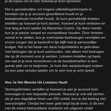
je de kassa om te zien hoeveel je kunt opnemen.
Het is gemakkelijker om hogere uitbetalingsdrempels te
bereiken als je je account geverifieerd houdt en je
betaalmethode hetzelfde houdt. Je kunt gemakkelijk limieten
instellen op hoeveel je kunt storten, hoeveel je kunt verliezen en
hoe lang je kunt spelen bij Wazamba Casino. Op deze manier
kun je je plezier soepel en voorspelbaar houden. Door limieten
vooraf in te stellen, kun je overhaaste beslissingen vermijden en
ervoor zorgen dat je bankroll in lijn blijft met je persoonlijke
budget. Het is het beste om deze hulpmiddelen te gebruiken
met bedragen die je kunt aanhouden, niet alleen met bedragen
die op dit moment voor je werken. Limieten instellen op basis
van wat je je kunt veroorloven na de basisbehoeften is een
goede plek om te beginnen. Je kunt dan aanpassingen maken
na een paar sessies spelen om te zien hoe je echt speelt.
Hoe Je Het Meeste Uit Limieten Haalt
Stortingslimieten vertellen je hoeveel je aan je account kunt
toevoegen in een bepaalde periode. Hoeveel je ook wilt storten,
als je een dagelijkse limiet van €50 instelt, kun je dat bedrag niet
overschrijden. Omdat het meer geld stopt bij de bron, is dit een
van de meest betrouwbare manieren om uitgaven onder