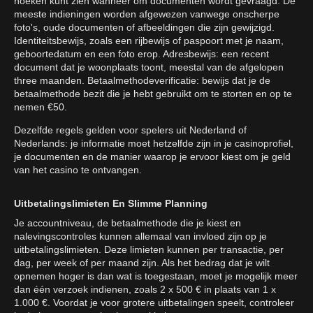
hoeken kunt zien wanneer om documenten wordt gevraagd. De
meeste indieningen worden afgewezen vanwege onscherpe
foto's, oude documenten of afbeeldingen die zijn gewijzigd.
Identiteitsbewijs, zoals een rijbewijs of paspoort met je naam,
geboortedatum en een foto erop. Adresbewijs: een recent
document dat je woonplaats toont, meestal van de afgelopen
three maanden. Betaalmethodeverificatie: bewijs dat je de
betaalmethode bezit die je hebt gebruikt om te storten en op te
nemen €50.
Dezelfde regels gelden voor spelers uit Nederland of
Nederlands: je informatie moet hetzelfde zijn in je casinoprofiel,
je documenten en de manier waarop je ervoor kiest om je geld
van het casino te ontvangen.
Uitbetalingslimieten En Slimme Planning
Je accountniveau, de betaalmethode die je kiest en
nalevingscontroles kunnen allemaal van invloed zijn op je
uitbetalingslimieten. Deze limieten kunnen per transactie, per
dag, per week of per maand zijn. Als het bedrag dat je wilt
opnemen hoger is dan wat is toegestaan, moet je mogelijk meer
dan één verzoek indienen, zoals 2 x 500 € in plaats van 1 x
1.000 €. Voordat je voor grotere uitbetalingen speelt, controleer