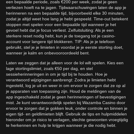
een bepaalde periode, zoals €200 per week, zodat je geen
verliezen hoeft na te jagen. Tijdwaarschuwingen laten de app je
herinneren na een bepaalde tijd, bijvoorbeeld elke 30 minuten,
zodat je altijd weet hoe lang je hebt gespeeld. Time-out betekent
stoppen met spelen voor een bepaalde tijd wanneer je het
gevoel hebt dat je focus verliest. Zelfuitsluiting: Als je een
sterkere reset nodig hebt, kun je de toegang tot je casino-
account voor langere tijd blokkeren. TIP: Als je je telefoon
gebruikt, stel je je limieten in voordat je je eerste storting doet,
wanneer je kalm en onbevooroordeeld bent.
Laten we zeggen dat je alleen voor de lol wilt spelen. Kies een
lage stortingslimiet, zoals €50 per dag, en stel
sessieherinneringen in om je tijd bij te houden. Hoe je
verantwoord wijzigingen aanbrengt: Zodra je limieten hebt
ingesteld, log je uit en weer in om ervoor te zorgen dat ze op al
je apparaten van toepassing zijn. Houd de meldingen van de
app ingeschakeld zodat je geen herinneringen of bevestigingen
mist. Je kunt verantwoordelijk spelen bij Wazamba Casino door
ervoor te zorgen dat je gokken leuk, onder controle en binnen je
eigen tijd- en geldlimieten blijft. Gebruik de tips en hulpmiddelen
hieronder om je risico te verlagen, slechte gewoonten vroegtijdig
te herkennen en hulp te krijgen wanneer je die nodig hebt.