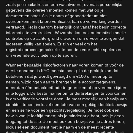
zoals je e-mailadres en een wachtwoord, evenals persoonlijke
gegevens die overeen moeten komen met wat op je
documenten staat. Als je naam of geboortedatum niet
overeenkomt met latere verificatie, kan de verwerking worden
vertraagd. Het is daarom belangrijk om vanaf het begin correcte
informatie te verstrekken. Wazamba kan ook automatisch snelle
controles op de achtergrond uitvoeren om ervoor te zorgen dat
iedereen veilig kan spelen. Er zijn er veel om het
registratieproces gemakkelijk te houden voor echte spelers en
om vreemde activiteiten op te sporen.
Wanneer bepaalde risicofactoren naar voren komen of vóór de
eerste opname, is KYC meestal nodig. In de praktijk kan dat
betekenen dat je wordt gevraagd om €100 of meer op te
nemen, wijzigingen aan te brengen in je accountgegevens,
meer dan één betaalmethode te gebruiken of op vreemde tijden
in te loggen. De beste manier om onderbrekingen te voorkomen
is om verificatie vooraf te doen. Je moet mogelijk een bewijs van
identiteit tonen, inclusief een foto van een geldig identiteitsbewijs
en een selfie voor een gezichtsvergelijking. Je moet ook een
bewijs van je leeftijd tonen; als je minderjarig bent, heb je geen
toegang tot de site. Je moet ook een bewijs van je adres tonen,
inclusief een document met je naam en de meest recente
datum. Je moet ook aantonen dat je de stortingsmethode bezit,