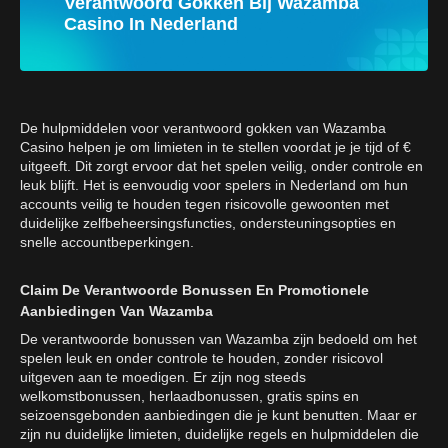
Verantwoord Gokken Bij Wazamba
Casino In Nederland
De hulpmiddelen voor verantwoord gokken van Wazamba
Casino helpen je om limieten in te stellen voordat je je tijd of €
uitgeeft. Dit zorgt ervoor dat het spelen veilig, onder controle en
leuk blijft. Het is eenvoudig voor spelers in Nederland om hun
accounts veilig te houden tegen risicovolle gewoonten met
duidelijke zelfbeheersingsfuncties, ondersteuningsopties en
snelle accountbeperkingen.
Claim De Verantwoorde Bonussen En Promotionele
Aanbiedingen Van Wazamba
De verantwoorde bonussen van Wazamba zijn bedoeld om het
spelen leuk en onder controle te houden, zonder risicovol
uitgeven aan te moedigen. Er zijn nog steeds
welkomstbonussen, herlaadbonussen, gratis spins en
seizoensgebonden aanbiedingen die je kunt benutten. Maar er
zijn nu duidelijke limieten, duidelijke regels en hulpmiddelen die