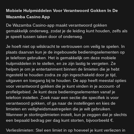
Mobiele Hulpmiddelen Voor Verantwoord Gokken In De
Wazamba Casino App
De Wazamba Casino-app maakt verantwoord gokken
gemakkelijk onderweg, zodat je de leiding kunt houden, zelfs als
je speelt tussen taken door of onderweg.
Je hoeft niet op wilskracht te vertrouwen om veilig te spelen. In
plaats daarvan kun je de ingebouwde bedieningselementen op
je telefoon gebruiken. Het is gemakkelijk om deze mobiele
hulpmiddelen in te stellen, en ze zijn lastig te vergeten. Ze
helpen je om je entertainment binnen de limieten die je hebt
ingesteld te houden zodra ze zijn ingeschakeld door je tijd,
uitgaven en toegang bij te houden. De app heeft meestal opties
voor verantwoord gokken die je kunt vinden in je account- of
profielgebied. Je kunt deze bedieningselementen vanaf je
telefoon instellen. Zoek naar een sectie die specifiek is voor
verantwoord gokken, of ga naar de instellingen en kies de
limieten en veiligheidsmaatregelen die je wilt gebruiken.
Wanneer je stortingslimieten instelt, kun je zeggen dat je slechts
een bepaald bedrag per dag kunt storten, bijvoorbeeld €.
Verlieslimieten: Stel een limiet in op hoeveel je kunt verliezen in