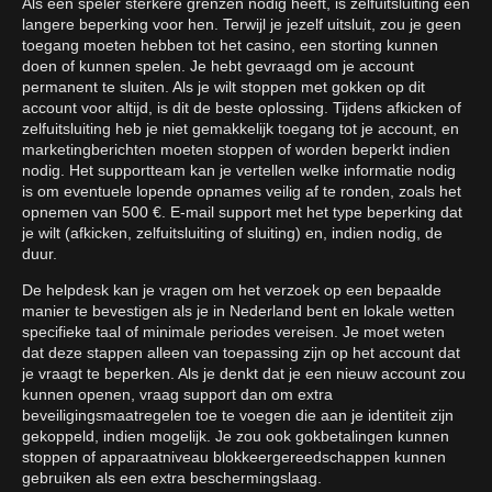
Als een speler sterkere grenzen nodig heeft, is zelfuitsluiting een
langere beperking voor hen. Terwijl je jezelf uitsluit, zou je geen
toegang moeten hebben tot het casino, een storting kunnen
doen of kunnen spelen. Je hebt gevraagd om je account
permanent te sluiten. Als je wilt stoppen met gokken op dit
account voor altijd, is dit de beste oplossing. Tijdens afkicken of
zelfuitsluiting heb je niet gemakkelijk toegang tot je account, en
marketingberichten moeten stoppen of worden beperkt indien
nodig. Het supportteam kan je vertellen welke informatie nodig
is om eventuele lopende opnames veilig af te ronden, zoals het
opnemen van 500 €. E-mail support met het type beperking dat
je wilt (afkicken, zelfuitsluiting of sluiting) en, indien nodig, de
duur.
De helpdesk kan je vragen om het verzoek op een bepaalde
manier te bevestigen als je in Nederland bent en lokale wetten
specifieke taal of minimale periodes vereisen. Je moet weten
dat deze stappen alleen van toepassing zijn op het account dat
je vraagt te beperken. Als je denkt dat je een nieuw account zou
kunnen openen, vraag support dan om extra
beveiligingsmaatregelen toe te voegen die aan je identiteit zijn
gekoppeld, indien mogelijk. Je zou ook gokbetalingen kunnen
stoppen of apparaatniveau blokkeergereedschappen kunnen
gebruiken als een extra beschermingslaag.