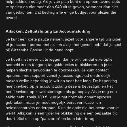
hulpmiddelen nuttig. Als je van plan bent om op een avond slots
te spelen en niet meer dan €40 uit te geven, verander dan niet
van gedachten. Dat bedrag is je enige budget voor plezier die
avond.
Afkicken, Zelfuitsluiting En Accountsluiting
Je kunt een korte pauze nemen, jezelf voor langere tijd uitsluiten
of je account permanent sluiten als je het gevoel hebt dat je spel
bij Wazamba Casino uit de hand loopt.
Je hoeft niet meer uit te leggen dan je wilt, omdat elke optie
bedoeld is om toegang tot gokfuncties te blokkeren en je te
helpen slechte gewoonten te doorbreken. Je kunt contact
opnemen met support vanuit je accountgebied en duidelijk
maken welke beperking je wilt en voor hoe lang. De beperking
heeft invloed op je account zolang deze is bevestigd, en het
heeft invloed op zowel stortingen als gameplay. Als je nog een
saldo hebt, zoals 100 €, kun je het normale opnameproces
gebruiken, maar je moet mogelijk eerst verificatie- en
beleidscontroles ondergaan. Kies de optie die het beste voor je
werkt. Afkicken is een tijdelijke blokkering die een bepaalde tijd
duurt. Stel dit in op "pauzeren" en kom later terug.