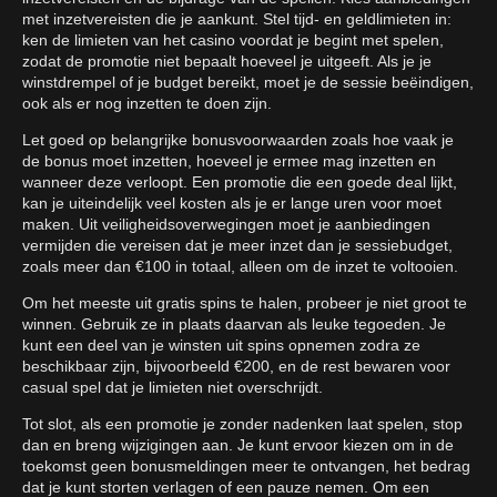
met inzetvereisten die je aankunt. Stel tijd- en geldlimieten in:
ken de limieten van het casino voordat je begint met spelen,
zodat de promotie niet bepaalt hoeveel je uitgeeft. Als je je
winstdrempel of je budget bereikt, moet je de sessie beëindigen,
ook als er nog inzetten te doen zijn.
Let goed op belangrijke bonusvoorwaarden zoals hoe vaak je
de bonus moet inzetten, hoeveel je ermee mag inzetten en
wanneer deze verloopt. Een promotie die een goede deal lijkt,
kan je uiteindelijk veel kosten als je er lange uren voor moet
maken. Uit veiligheidsoverwegingen moet je aanbiedingen
vermijden die vereisen dat je meer inzet dan je sessiebudget,
zoals meer dan €100 in totaal, alleen om de inzet te voltooien.
Om het meeste uit gratis spins te halen, probeer je niet groot te
winnen. Gebruik ze in plaats daarvan als leuke tegoeden. Je
kunt een deel van je winsten uit spins opnemen zodra ze
beschikbaar zijn, bijvoorbeeld €200, en de rest bewaren voor
casual spel dat je limieten niet overschrijdt.
Tot slot, als een promotie je zonder nadenken laat spelen, stop
dan en breng wijzigingen aan. Je kunt ervoor kiezen om in de
toekomst geen bonusmeldingen meer te ontvangen, het bedrag
dat je kunt storten verlagen of een pauze nemen. Om een