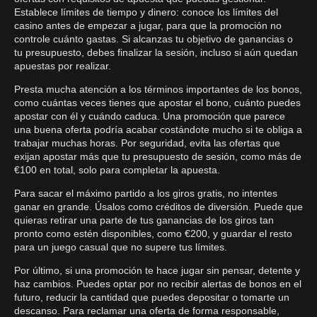
Establece límites de tiempo y dinero: conoce los límites del
casino antes de empezar a jugar, para que la promoción no
controle cuánto gastas. Si alcanzas tu objetivo de ganancias o
tu presupuesto, debes finalizar la sesión, incluso si aún quedan
apuestas por realizar.
Presta mucha atención a los términos importantes de los bonos,
como cuántas veces tienes que apostar el bono, cuánto puedes
apostar con él y cuándo caduca. Una promoción que parece
una buena oferta podría acabar costándote mucho si te obliga a
trabajar muchas horas. Por seguridad, evita las ofertas que
exijan apostar más que tu presupuesto de sesión, como más de
€100 en total, solo para completar la apuesta.
Para sacar el máximo partido a los giros gratis, no intentes
ganar en grande. Úsalos como créditos de diversión. Puede que
quieras retirar una parte de tus ganancias de los giros tan
pronto como estén disponibles, como €200, y guardar el resto
para un juego casual que no supere tus límites.
Por último, si una promoción te hace jugar sin pensar, detente y
haz cambios. Puedes optar por no recibir alertas de bonos en el
futuro, reducir la cantidad que puedes depositar o tomarte un
descanso. Para reclamar una oferta de forma responsable,