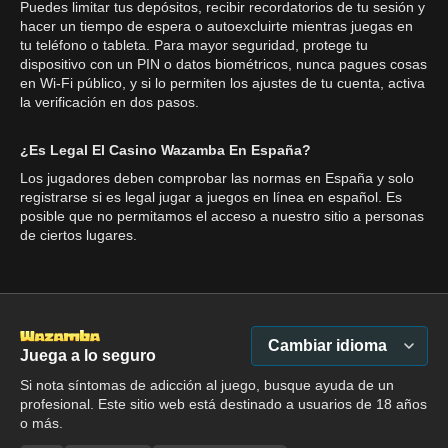
Puedes limitar tus depósitos, recibir recordatorios de tu sesión y
hacer un tiempo de espera o autoexcluirte mientras juegas en
tu teléfono o tableta. Para mayor seguridad, protege tu
dispositivo con un PIN o datos biométricos, nunca pagues cosas
en Wi-Fi público, y si lo permiten los ajustes de tu cuenta, activa
la verificación en dos pasos.
¿Es Legal El Casino Wazamba En España?
Los jugadores deben comprobar las normas en España y solo
registrarse si es legal jugar a juegos en línea en español. Es
posible que no permitamos el acceso a nuestro sitio a personas
de ciertos lugares.
Cambiar idioma
Juega a lo seguro
Si nota síntomas de adicción al juego, busque ayuda de un
profesional. Este sitio web está destinado a usuarios de 18 años
o más.