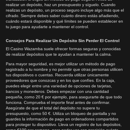
realizar un depósito, haz un presupuesto y síguelo. Cuando
realizas un depósito, un proceso seguro incluye algo más que el
cifrado. Siempre debes saber cuánto dinero estás añadiendo,
cuándo estará disponible y qué límites se pueden establecer en
tu juego para ayudarte a mantener el control.
Consejos Para Realizar Un Depósito Sin Perder El Control
El Casino Wazamba suele ofrecer formas seguras y conocidas
de realizar depósitos que te ayudan a mantener la calma.
Para mayor seguridad, es mejor utilizar un método de pago
registrado a tu nombre y no permitir que otras personas utilicen
tus dispositivos o cuentas. Recuerda utilizar únicamente
proveedores que conozcas y en los que confíes. En la caja,
puedes elegir entre una variedad de opciones de tarjetas,
bancos y monederos. Debes empezar con una cantidad
pequeña, como 20 € por ejemplo, para asegurarte de que todo
funciona. Comprueba el importe final antes de confirmar.
Asegúrate de que el total del depósito no supere tu
presupuesto, como 50 €. Utiliza un bloqueo de pantalla y no
guardes la información de pago en ordenadores compartidos
para proteger tu dispositivo. Lleva un registro de tus depósitos,