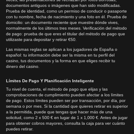
documentos antiguos o imágenes que han sido modificadas.
Prueba de identidad, como un permiso de conducir o pasaporte
con tu nombre, fecha de nacimiento y una foto en él. Prueba de
domicilio: un documento reciente que muestre dónde vives,
normalmente de los últimos tres meses. Verificación del método
de pago: prueba de que eres el titular del método de pago que
utilizaste para depositar y retirar €50.
Las mismas reglas se aplican a los jugadores de España o
español: tu información debe ser la misma en tu perfil del
casino, tus documentos y la forma en que eliges recibir tu
dinero del casino.
Límites De Pago Y Planificación Inteligente
Tu nivel de cuenta, el método de pago que elijas y las
comprobaciones de cumplimiento pueden afectar a los límites
de pago. Estos límites pueden ser por transacción, por día, por
semana o por mes. Si la cantidad que quieres retirar es superior
a la permitida, puede que tengas que hacer más de una
solicitud, como 2 x 500 € en lugar de 1 x 1,000 €. Antes de jugar
para obtener cobros mayores, consulta la caja para ver cuánto
puedes retirar.