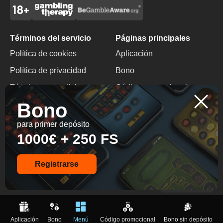
Términos del servicio
Páginas principales
Política de cookies
Aplicación
Política de privacidad
Bono
Términos y condiciones
Código promocional
Bono
Juego responsable
Bono sin depósito
para primer depósito
Contactos
1000€ + 250 FS
+35621234567
info@wazambaslots.org
Registrarse
© 2026 All Rights
Reserved.
Aplicación
Bono
Menú
Código promocional
Bono sin depósito