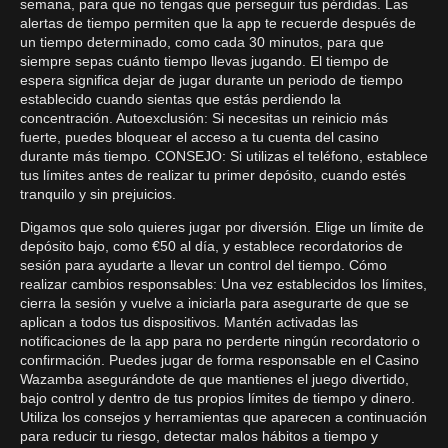
semana, para que no tengas que perseguir tus pérdidas. Las
alertas de tiempo permiten que la app te recuerde después de
un tiempo determinado, como cada 30 minutos, para que
siempre sepas cuánto tiempo llevas jugando. El tiempo de
espera significa dejar de jugar durante un periodo de tiempo
establecido cuando sientas que estás perdiendo la
concentración. Autoexclusión: Si necesitas un reinicio más
fuerte, puedes bloquear el acceso a tu cuenta del casino
durante más tiempo. CONSEJO: Si utilizas el teléfono, establece
tus límites antes de realizar tu primer depósito, cuando estés
tranquilo y sin prejuicios.
Digamos que solo quieres jugar por diversión. Elige un límite de
depósito bajo, como €50 al día, y establece recordatorios de
sesión para ayudarte a llevar un control del tiempo. Cómo
realizar cambios responsables: Una vez establecidos los límites,
cierra la sesión y vuelve a iniciarla para asegurarte de que se
aplican a todos tus dispositivos. Mantén activadas las
notificaciones de la app para no perderte ningún recordatorio o
confirmación. Puedes jugar de forma responsable en el Casino
Wazamba asegurándote de que mantienes el juego divertido,
bajo control y dentro de tus propios límites de tiempo y dinero.
Utiliza los consejos y herramientas que aparecen a continuación
para reducir tu riesgo, detectar malos hábitos a tiempo y